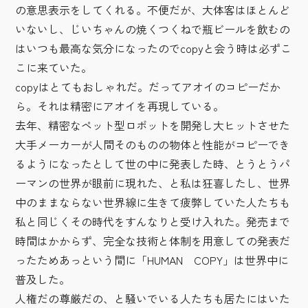
の意思表示をしてくれる。不便だが、大体客はほとんど
いないし、じいちゃんの焼くつくねで瓶ビールを飲むの
はいつも最高な気分になったのでcopyと会う時は必ずこ
こに来ていた。
copyはとてもおしゃれだ。だってアオイのコピーだか
ら。それは精密にアオイを再現している。
去年、精密なペット型ロボットを開発し大ヒットさせた
大手メーカーが人間そのものの物体と性能がコピーでき
るようになったとして世の中に発表した時、とうとうパ
ーマンの世界が眼前に現れた、と私は狂喜したし、世界
中のままならない世界線に生きて疲弊していた人たちも
私と同じくその時代をすんなりと受け入れた。発売まで
時間はかからず、完全な技術と体制を用意しての発表だ
ったためあっという間に「HUMAN COPY」は世界中に
普及した。
人権だの尊厳だの、と騒いでいる人たちも居たにはいた