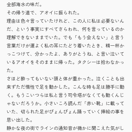
全部海水の味だ。
その帰り道で、アオイに振られた。
理由は色々言っていたけれど、この人に私は必要ないん
だ、という事実にすべてさらわれ、何を言っているのか
理解できないままでいた。でも「もう会えない」と言う
言葉だけが運よく私の耳にたどり着いたとき、精一杯か
っこつけて、分かったよ、ありがとうね、と言い泣いて
いるアオイをそのままに帰った。タクシーは拾わなかっ
た。
さほど酔ってもいない頭と体が重かった。泣くことも出
来ずただ惰性で足を動かした。こんな時も足は勝手に動
く。もうこいつらは私と言う司令塔がなくても動くんじ
ゃないだろうか。小さいころ読んだ「赤い靴」に載って
いた、切られた足がぴょんぴょん踊っていく挿絵の事を
思い出した。
静かな夜の街でラインの通知音が微かに聞こえた気がし