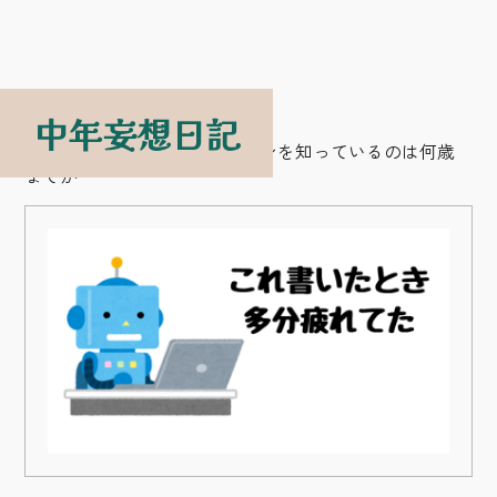
中年妄想日記
中年妄想日記
>
妄想
>
パーマンを知っているのは何歳
までか