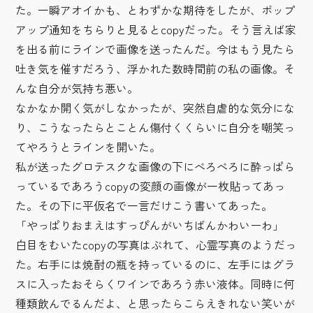
た。一瞬アオイかも、とわずかな期待をしたが、ポップ
アップ通知をちらりと見るとcopyだった。そう言えば家
を出る前にラインで画像を送ったんだ。今はもう見たら
吐き気を催すだろう、浮かれた数時間前の私の画像。そ
んな自分が気持ち悪い。
なかなか開く気がしなかったが、突然自虐的な気分にな
り、こうなったらとことん傷付くくらいに自分を嘲笑っ
てやろうとラインを開いた。
私が送ったグロテスクな画像の下にべろべろに酔っぱら
っているであろうcopyの変顔の画像が一枚貼ってあっ
た。その下に平仮名で一言だけこう書いてあった。
「やっぱりおまえはすっぴんがいちばんかわいーわ」
白目をむいたcopyの写真はぶれて、心霊写真のようだっ
た。右手には焼酎の瓶を持っているのに、左手にはグラ
スに入ったおそらくワインであろう赤い液体。同時に何
種類飲んでるんだよ、と思ったらこらえきれない笑いが