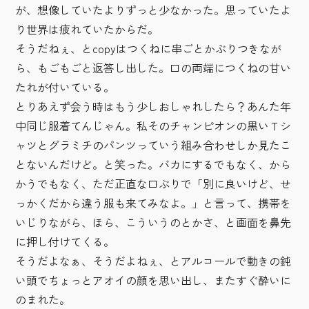
が、想像していたよりずっと少なかった。思っていたよ
り世界は疲れていたからだ。
そうだねぇ、とcopyはつくねに串ごとかぶりつきなが
ら、もごもごと返答し出した。口の両端につくねの甘い
たれが付いている。
とりあえず会う時はもう少しおしゃれしたら？あんた年
中同じ服着てんじゃん。私そのチャンピオンの黒いＴシ
ャツとグラミチのパンツっていう組み合わせしか見たこ
とないんだけど。と笑った。バカにするでもなく、から
かうでもなく、ただ正直な口ぶりで「別に良いけど、せ
っかくだから違う服も来てみなよ。」と言って、携帯を
いじりながら、ほら、こういうのとかさ、と画面を鼻先
に押し付けてくる。
そうだよなぁ、そうだよねぇ、とアルコールで動きの鈍
い頭でちょっとアオイの顔を思い出し、またすぐ酔いに
のまれた。