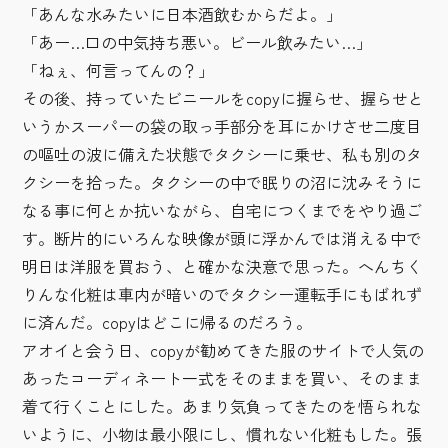
「あんな水みたいに日本酒飲むからだよ。」
「あー…口の中気持ち悪い。ビール飲みたい…」
「ねぇ、何言ってんの？」
その後、持っていたビニールをcopyに握らせ、握らせと
いうかスーパーの袋の取っ手部分を耳にかけさせ二度目
の嘔吐の波に備えた状態でタクシーに乗せ、私も別のタ
クシーを拾った。タクシーの中で眠りの沼に沈みそうに
なる事に何とか抗いながら、自宅につくまでをやり過ご
す。断片的にいろんな映像が頭に浮かんでは消える中で
明日は洋服を買おう、と確かな決意で思った。へんちく
りんな化粧は車内が暗いのでタクシー運転手にもばれず
に済んだ。copyはどこに帰るのだろう。
アオイと会う日、copyが勧めてきた服のサイトで人気の
あったコーディネート一式をそのままを買い、そのまま
着て行くことにした。あまり気負ってきたのを悟られな
いように、小物は最小限にし、慣れない化粧もした。張