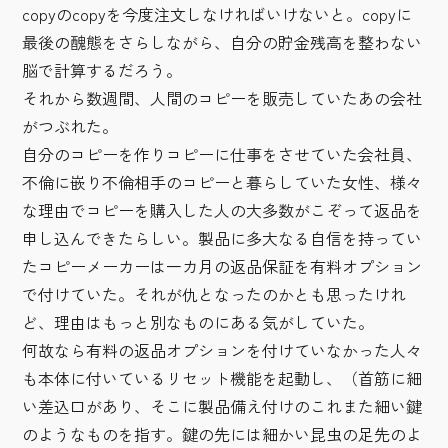
copyのcopyを今度注文しなければいけないと。copyに
最後の醜態をさらしながら、自分の貯金残高を整わない
脳で計算するだろう。
それから数週間、人間のコピーを販売していたあの会社
がつぶれた。
自分のコピーを作りコピーに仕事をさせていた会社員、
不倫に嵌り不倫相手のコピーと暮らしていた女性、様々
な理由でコピーを購入した人の大多数がこぞって返品を
申し込んできたらしい。製品に多大なる自信を持ってい
たコピーメーカーは一カ月の返品保証を有料オプション
で付けていた。それが仇となったのかとも思ったけれ
ど、理由はもっと別なものにある気がしていた。
何故なら有料の返品オプションを付けていなかった人々
も本体に付いているリセット機能を起動し、（首筋に細
い差込口があり、そこに製品備え付けのこれまた細い鍵
のようなものを指す。鍵の先には細かい昆虫の足先のよ