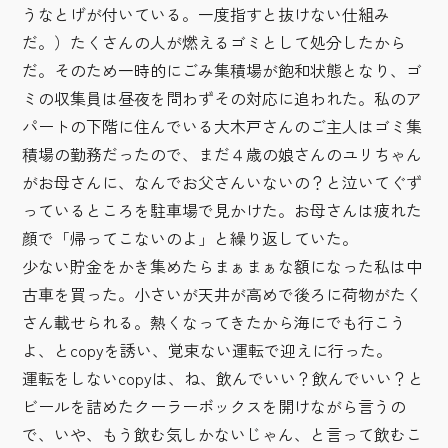
うなとげが付いている。一度指すと抜けない仕組み
だ。）たくさんの人が燃えるゴミとして処分したから
だ。そのため一時的にごみ集積場が飽和状態となり、ゴ
ミの収集員は昼夜を問わずその対応に追われた。私のア
パートの下階に住んでいる大木戸さんのご主人はゴミ集
積場の勤務だったので、まだ４歳の娘さんのユリちゃん
がお母さんに、なんでお父さんいないの？と泣いてぐず
っているところを駐車場で見かけた。お母さんは疲れた
顔で「帰ってこないのよ」と繰り返していた。
少ない貯金をかき集めたらまぁまぁな額になった私は中
古車を買った。小さいが天井が高めで後ろに荷物がたく
さん載せられる。熱くなってきたから海にでも行こう
よ、とcopyを誘い、覚束ない運転で迎えに行った。
運転をしないcopyは、ね、飲んでいい？飲んでいい？と
ビールを詰めたクーラーボックスを開けながら言うの
で、いや、もう飲む気しかないじゃん、と言って飲むこ