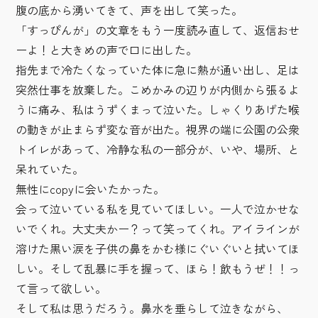
腹の底から湧いてきて、声を出して笑った。
「すっぴんが」の文章をもう一度読み直して、返信おせ
ーよ！と大きめの声で口に出した。
指先まで冷たくなっていた体に急に熱が通い出し、足は
突然仕事を放棄した。こめかみの辺りが内側から張るよ
うに痛み、私はうずくまって泣いた。しゃくりあげた喉
の動きが止まらず変な音が出た。視界の端に公園の公衆
トイレがあって、冷静な私の一部分が、いや、場所、と
呆れていた。
無性にcopyに会いたかった。
会って泣いている私を見ていてほしい。一人で泣かせな
いでくれ。大丈夫かー？って笑ってくれ。アイラインが
溶けた黒い涙を子供の鼻をかむ様にぐいぐいと拭いてほ
しい。そして乱暴に手を握って、ほら！飲もうぜ！！っ
て言って欲しい。
そして私は思うだろう。鼻水を垂らして泣きながら、