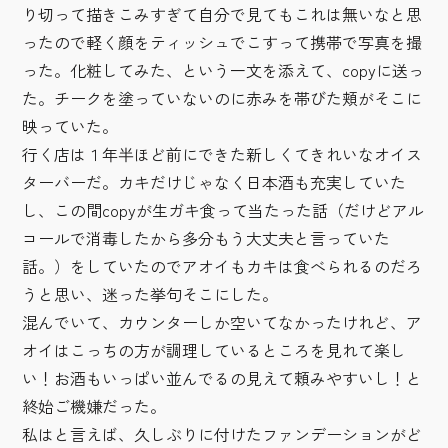
り切って描きこみすぎて自分で見てもこれは無いなと思
ったので軽く顔をティッシュでこすって携帯で写真を撮
った。化粧してみた、という一文を添えて、copyに送っ
た。チークを塗っていないのに赤みを帯びた頬がそこに
映っていた。
行く店は１年半ほど前にできた新しくてきれいなオイス
ターバーだ。カキだけじゃなく日本酒も充実していた
し、この間copyが生ガキ食って当たった話（だけどアル
コールで消毒したから多分もう大丈夫と言っていた
話。）をしていたのでアオイもカキは食べられるのだろ
うと思い、迷った挙句そこにした。
混んでいて、カウンターしか空いてなかったけれど、ア
オイはこっちの方が調理しているところを見れて楽し
い！お酒もいっぱい並んでるの見えて頼みやすいし！と
終始ご機嫌だった。
私はと言えば、久しぶりに付けたファンデーションがど