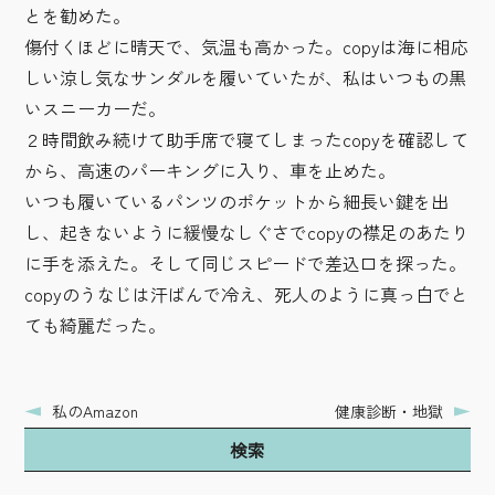
とを勧めた。
傷付くほどに晴天で、気温も高かった。copyは海に相応
しい涼し気なサンダルを履いていたが、私はいつもの黒
いスニーカーだ。
２時間飲み続けて助手席で寝てしまったcopyを確認して
から、高速のパーキングに入り、車を止めた。
いつも履いているパンツのポケットから細長い鍵を出
し、起きないように緩慢なしぐさでcopyの襟足のあたり
に手を添えた。そして同じスピードで差込口を探った。
copyのうなじは汗ばんで冷え、死人のように真っ白でと
ても綺麗だった。
私のAmazon
健康診断・地獄
検索