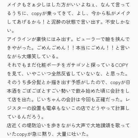
メイクもさぁ少しはした方がいいよねぇ、なんて言って
るうちに、copyが乗ってきて、よし、今から私がメイク
してあげるから！と泥酔の状態で言い出す。不安しかな
い。
アイラインが豪快にはみ出す。ビューラーで瞼を挟んで
きやがった。ごめんごめん！！本当にごめん！！と言い
ながら大爆笑している。
それでもまだ化粧ポーチをガサゴソと探っているCOPY
を見て、いやこいつ全然反省していないな、と思った。
そのうち多分髭とか描き出す予感がしたので、copyが日
本酒をごぼごぼとすごい勢いで飲み始めた頃に会計をし
て店を出た。じいちゃんの会計は今回も正確だった。レ
ジスターの設置も電卓もないこの店でどうやって計算し
ているんだろう。
店近くの堤防沿いを歩きながら大声で大地讃頌を歌って
いたcopyが急に黙り、大量に吐いた。