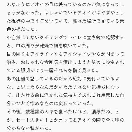
んなふうにアオイの目に映っているのかが気になってし
ょうがなかった。はしゃいでいるアオイがぼやぼやとし
た視界の中でうごめいていて、離れた場所で見ている景
色の様だった。
不自然じゃないタイミングでトイレに立ち鏡で確認する
と、口の周りが乾燥で粉を吹いていた。
目の周りもアイラインやらアイシャドウやらが固まって
滲み、おしゃれな雰囲気を演出しようと暗めに設定され
ている照明がより一層それらを醜く見せた。
あの距離で話しているのだから絶対に気付いているよ
な、と思ったらなんだかいたたまれない気持ちになっ
て、出かける前に浮かれた気持ちであれこれ用意した自
分がひどく惨めなものに変わっていった。
その後、数種類のカキを食べたけれど、濃厚だね、と
か、わー！大きい！とか言ってるアオイの隣で全く味の
分からない私がいた。