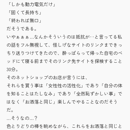
「しかも動力電気だけ」
「固くて長持ち」
「終われば無口」
だそうである。
いやぁぁぁ…なんかそういうのは抵抗が‥と言ってる私
の話をフル無視して、怪しげなサイトのリンクまできっ
ちり送りつけてきたので、酔っぱらって帰った自宅のベ
ッドにて寝る前までそのリンク先サイトを探検すること
30分。
そのネットショップのお店が言うには、
それらを買う事は「女性性の活性化」であり「自分の体
を知ることはたしなみ」であり「全然恥ずかしい事」で
はなく「お洒落と同じ」楽しんでやることなのだそう
だ。
…そうなの…？
色とりどりの棒を眺めながら、これらをお洒落と同じと