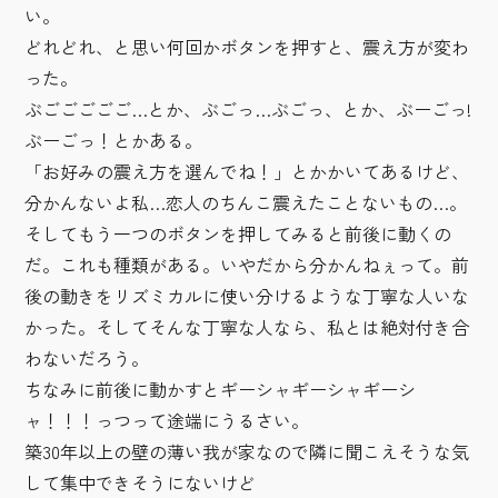
い。
どれどれ、と思い何回かボタンを押すと、震え方が変わ
った。
ぶごごごごご…とか、ぶごっ…ぶごっ、とか、ぶーごっ!
ぶーごっ！とかある。
「お好みの震え方を選んでね！」とかかいてあるけど、
分かんないよ私…恋人のちんこ震えたことないもの…。
そしてもう一つのボタンを押してみると前後に動くの
だ。これも種類がある。いやだから分かんねぇって。前
後の動きをリズミカルに使い分けるような丁寧な人いな
かった。そしてそんな丁寧な人なら、私とは絶対付き合
わないだろう。
ちなみに前後に動かすとギーシャギーシャギーシ
ャ！！！っつって途端にうるさい。
築30年以上の壁の薄い我が家なので隣に聞こえそうな気
して集中できそうにないけど