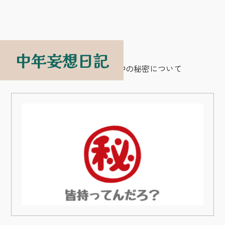
中年妄想日記
中年妄想日記
>
エロ
>
箪笥の中の秘密について