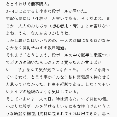
と言うわけで無事購入。
3～4日ほどすると小さな段ボールが届いた。
宅配伝票には「化粧品」と書いてある。そうだよね、ま
さか「大人のおもちゃ（初心者用・青）」とか書けない
よね、うん。なんかありがとうね。
しかし届いたはいいものの、一人の時間になる時がなか
なかなく開封せぬまま数日経過。
それまで「どうしよう、段ボールの中で勝手に電源つい
てガタガタ動いたら…砂ネズミ買ったとか言えばい
い……？」なんて気が気ではなかった。「バイブを持っ
ている女だ」と言う事がこんなに私に緊張感を持たせる
と思っていなかった。何事も経験である。しなくてもい
いタイプの経験のような気はしている。
そしていよいよ一人の日。時は満ちた。いざ開封の儀。
小ぶりな段ボールを開けるといかにも女性向けというよ
うな綺麗な梱包用資材に包まれてそれは出てきた。思っ