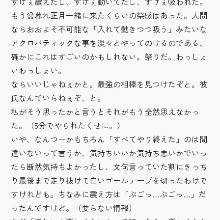
すげぇ震えたし、すげぇ動いてたし、すげぇ吸われた。
もう盆暮れ正月一緒に来たくらいの祭感はあった。人間
ならおおよそ不可能な「入れて動きつつ吸う」みたいな
アクロバティックな事を淡々とやってのけるのである、
確かにこれはすごいのかもしれない。祭りだ。わっしょ
いわっしょい。
ならいいじゃねぇかと。最強の相棒を見つけたぞと。彼
氏なんていらねぇぞ、と。
私がそう思ったかと言うとそれがもう全然思えなかっ
た。（5分でやられたくせに。）
いや、なんつーかもちろん「すべてやり終えた」のは間
違いないって言うか、気持ちいいか気持ち悪いかでいっ
たら断然気持ちよかったし、文句言っていた割にきっち
り最後まで走り抜けて白いゴールテープを切ったわけで
すけれども。ちなみに震え方は「ぶごっ…ぶごっ…」だ
ったんですけど。（要らない情報）