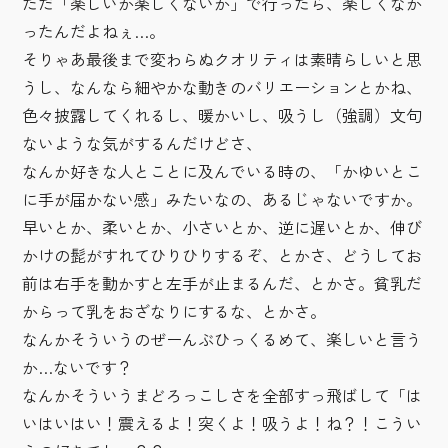
ただ「楽しいか楽しくないか」で行ったら、楽しくなか
ったんだよねぇ…。
そりゃあ最後まで変わらぬクオリティは素晴らしいと思
うし、なんなら細やかな動きのバリエーションとかね、
色々披露してくれるし、暖かいし、吸うし（強調）文句
ないような気がするんだけどさ、
なんか好きな人とことに及んでいる時の、「かゆいとこ
に手が届かない感」みたいなの、あるじゃないですか。
早いとか、柔いとか、小さいとか、逆に遅いとか、伸び
かけの髭がすれてひりひりするぞ、とかさ、どうしてお
前は右手を動かすと左手が止まるんだ、とかさ。貧乳だ
からって乳をおざなりにするな、とかさ。
なんかそういうのぜーんぶひっくるめて、楽しいと言う
か…ないです？
なんかそういうまどろっこしさを全部すっ飛ばして「は
いはいはい！震えるよ！突くよ！吸うよ！ね？！こうい