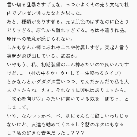
言い切る乱暴さすげぇな、っつかよくその売り文句で社
内でプレゼン通ったなとか思った。
あと、種類がありすぎる。元は肌色のはずなのに色とり
どりすぎる。原作から離れすぎてる。もはや違う作品。
原作への敬意が感じられない。
しかもなんか棒にあれやこれや付属しすぎ。突起と言う
突起が飛び出している。武器か。
いやもう、私、初期装備のこん棒みたいので良いんです
けど…。（村の中をウロウロして一生終わるタイプ）
とかなんとかグダグダ言いつつ、なんだかんだで私も大
人ですからね、えぇ。それなりに興味はありますから。
「初心者向け♡」みたいに書いている奴を「ぽちっ」と
しまして。
いや、なんつぅかべ、べ、別にそんなに欲しいわけじゃ
ないけど、友達も勧めてくれるし？話のネタにもなる
し？私の好きな青色だったし？？？