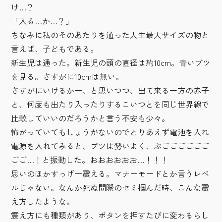
け…？
「入る…か…？」
ちなみに私のそのあたりを通った人生最大サイズの物と
言えば、子どもである。
新生児は通った。新生児の頭の直径は約10cm。青いブツ
を見る。さすがに10cmは無い。
さすがにいけるかー、と思いつつ、出て来る一方の赤子
と、何度も出たり入ったりするこいつとを同じ世界線で
比較していいのだろうかと言う不安も少々。
怖がっていてもしょうがないのでとりあえず電池を入れ
電源を入れてみると、ブツは勢いよく、ぶごごごごごご
ごご…！と振動した。おおおおおお…！！！
思いのほかすっげー震える。マナーモードとか言うレベ
ルじゃない。なんか死ぬ間際のセミ掴んだ時、こんな震
え方したような。
震え方にも種類があり、ボタンを押すたびに変わるらし