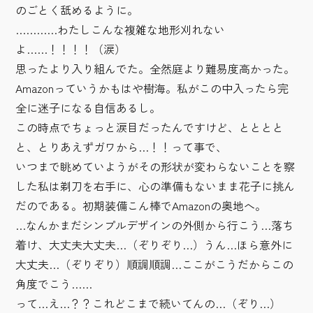
のごとく舐めるように。
…………わたしこんな複雑な地形刈れない
よ……！！！！（涙）
思ったより入り組んでた。全然庭より難易度高かった。
Amazonっていうかもはや樹海。私がこの中入ったら完
全に迷子になる自信あるし。
この時点でちょっと涙目だったんですけど、とととと
と、とりあえずガワから…！！って事で、
いつまで眺めていようがその形状が変わらないことを察
した私は剃刀を右手に、心の準備もないまま花子に挑ん
だのである。初期装備こん棒でAmazonの奥地へ。
…なんかまだシンプルデザインの外側から行こう…落ち
着け、大丈夫大丈夫…（ぞりぞり…）うん…ほら意外に
大丈夫…（ぞりぞり）順調順調…ここがこうだからこの
角度でこう……
って…え…？？これどこまで続いてんの…（ぞり…）