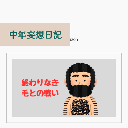
中年妄想日記
中年妄想日記
>
美容
>
私のAmazon