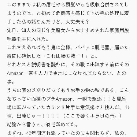
このままでは私の眉毛やら頭髪やらも吸収合併されてし
まうのでは、と初めて危機感を感じて下の毛の処理に着
手した私の話なんだけど、大丈夫そ？
先日、知人の同じ年美魔女からおすすめされた家庭用脱
毛器を手に入れた。
これさえあればもう鬼に金棒、ババァに脱毛器。届いた
瞬間に確信した「これは勝ち戦‥！」と。
どれどれと説明書を読むに、その戦に出陣する前にその
Amazon一帯を人力で更地にしなければならない、との
事。
うちの庭の芝刈りだってもうお手の物の私である。こん
なちっさい面積のプチAmazon、一瞬で駆逐！！と風呂
場に転がっていたカミソリ片手に意気揚々と挑んだ、出
陣、出陣じゃー！！！！（ここで響くホラ貝の音。）
結論から言うと、剃毛舐めてた。
まずね、42年間連れ添っていたのにも関わらず、私の、