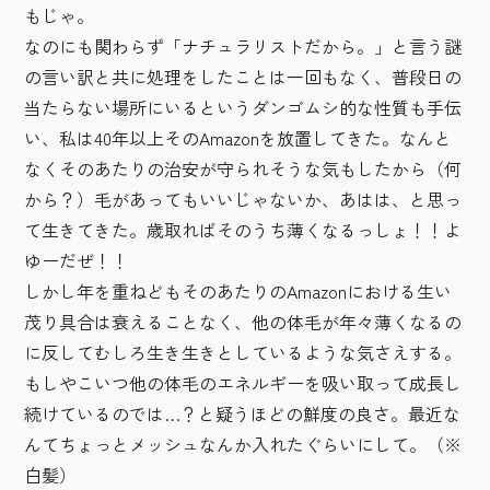
もじゃ。
なのにも関わらず「ナチュラリストだから。」と言う謎
の言い訳と共に処理をしたことは一回もなく、普段日の
当たらない場所にいるというダンゴムシ的な性質も手伝
い、私は40年以上そのAmazonを放置してきた。なんと
なくそのあたりの治安が守られそうな気もしたから（何
から？）毛があってもいいじゃないか、あはは、と思っ
て生きてきた。歳取ればそのうち薄くなるっしょ！！よ
ゆーだぜ！！
しかし年を重ねどもそのあたりのAmazonにおける生い
茂り具合は衰えることなく、他の体毛が年々薄くなるの
に反してむしろ生き生きとしているような気さえする。
もしやこいつ他の体毛のエネルギーを吸い取って成長し
続けているのでは…？と疑うほどの鮮度の良さ。最近な
んてちょっとメッシュなんか入れたぐらいにして。（※
白髪）