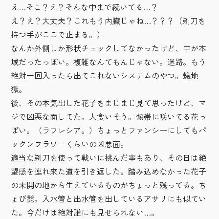
え…そこ？え？そんな中まで続いてる…？
え？え？大丈夫？これもう内臓じゃね…？？？（剃刀を
持つ手がここで止まる。）
なんか外側しか形状チェックしてなかったけど、中が本
域だったっぽい。複雑なんてもんじゃない。迷路。もう
絶対一回入ったら出てこれないシステムのやつ。蟻地
獄。
後、その本気出した花子をまじまじ見て思ったけど、マ
ジで凶悪な面してた。人食いそう。熱帯に咲いてる花っ
ぽい。（ラフレシア。）ちょっとファンシーにしてもパ
ックンフラワーくらいの凶悪面。
適当な剃刀を使って戦いに挑んだ事もあり、その日は絶
望感を連れ来た道を引き返した。踏み込めなかった花子
の未開の地から生えているものがちょっと残ってる。ち
ょび髭。入水管と出水管を出しているアサリにも似てい
た。今だけは絶対誰にも見せられない…。