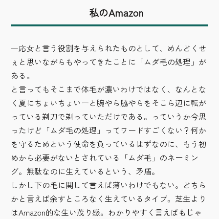
私のAmazon
一応女と言う役割を与えられたものとして、めんどくせ
ぇと思いながらもやってきたことに「ムダ毛の処理」が
ある。
と言ってもそこまで体毛が濃いわけではなく、なんとな
く夏にちょいちょいーと腕やら脇やらをそこら辺に転が
っている剃刀で剃っていただけである。っていうか今思
ったけど「ムダ毛の処理」ってワードすごくない？何か
を守るためという使命を負っているはずなのに、もう初
めから必要がないとされている「ムダ毛」のネーミン
グ。無駄なのに生えているという、矛盾。
しかし下の毛に関して言えば薄いわけでもない。どちら
かと言えば余すところなく生えているタイプ。芝生より
はAmazon的な生い茂り感。わかりやすく言えばもじゃ